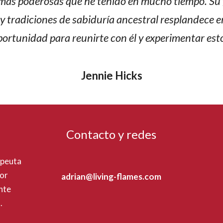
 más poderosas que he tenido en mucho tiempo. Su 
y tradiciones de sabiduría ancestral resplandece e
oportunidad para reunirte con él y experimentar est
Jennie Hicks
Contacto y redes
apeuta
dor
adrian@living-flames.com
nte
.