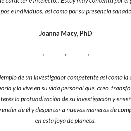
de carácter e intelecto…Estoy muy contenta por el
upos e individuos, así como por su presencia sana
Joanna Macy, PhD
ejemplo de un investigador competente así como la
teoría y la vive en su vida personal que, creo, transf
interés la profundización de su investigación y en
nder de él y despertar a nuevas maneras de compre
en esta joya de planeta.